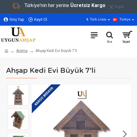
Türkiye'nin her yerine
Ücretsiz Kargo
Kapat
Giriş Yap
Kayıt Ol
₺
Türk Lirası
Türkçe
Arama
Ahşap Kedi Evi Büyük 7'li
Ahşap Kedi Evi Büyük 7'li
KARGO BEDAVA