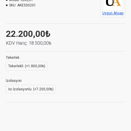
Model:
500201
SKU:
AKE500201
Uygun Ahşap
22.200,00₺
KDV Hariç:
18.500,00₺
Tekerlek
Tekerlekli
(+1.800,00₺)
İzolasyon
Isı İzolasyonlu
(+7.200,00₺)
KEDILER DIŞ MEKANDA YENI YAŞAM ALANLARINA
KAVUŞACAK! YAZIN SICAKTAN, KIŞIN SOĞUKTAN
KORUNMALARINI SAĞLAYACAK YUVALAR, ONLARIN
AYNI MEKANDA SOSYALLEŞMELERINI DE SAĞLAYACAK.
SOĞUĞA DAYANIKLI KEDI EVI, ÖZELLIKLE KIŞ