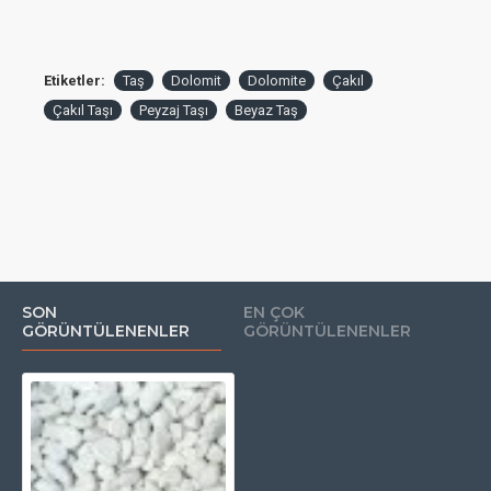
Etiketler:
Taş
Dolomit
Dolomite
Çakıl
Çakıl Taşı
Peyzaj Taşı
Beyaz Taş
SON
EN ÇOK
GÖRÜNTÜLENENLER
GÖRÜNTÜLENENLER