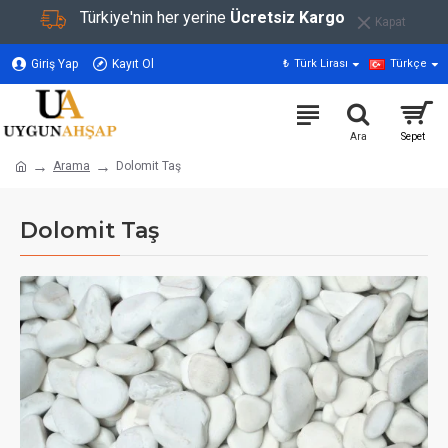
Türkiye'nin her yerine
Ücretsiz Kargo
Kapat
Giriş Yap
Kayıt Ol
₺
Türk Lirası
Türkçe
Arama
Dolomit Taş
Dolomit Taş