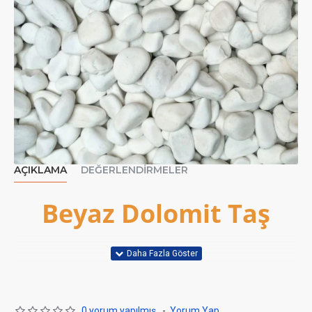
AÇIKLAMA
DEĞERLENDIRMELER
Beyaz Dolomit Taş
Bu ürünün içeriğinde 1 torba (20kg) beyaz taş
0 yorum yapılmış.
-
Yorum Yap