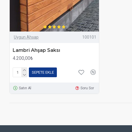
Uygun Ahşap
100101
Lambri Ahşap Saksı
4.200,00₺
SEPETE EKLE
Satın Al
Soru Sor