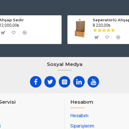
Ahşap Sedir
Seperatörlü Ahşa
12.000,00₺
8.220,00₺
Sosyal Medya
Servisi
Hesabım
Hesabım
i
Siparişlerim