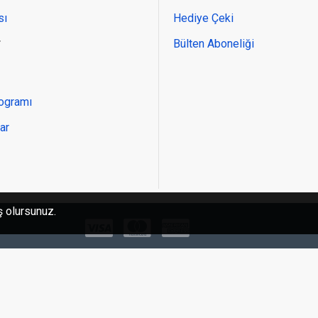
sı
Hediye Çeki
r
Bülten Aboneliği
rogramı
ar
ş olursunuz.