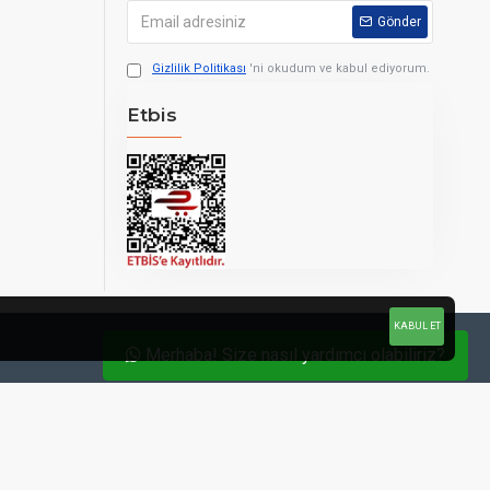
Gönder
Gizlilik Politikası
'ni okudum ve kabul ediyorum.
Etbis
KABUL ET
Merhaba! Size nasıl yardımcı olabiliriz?