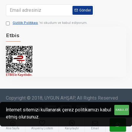
Gönder
Gizlilik Politikası
'ni okudum ve kabul ediyorum.
Etbis
Copyright © 2018, UYGUN AHŞAP, All Rights Reserved
İnternet sitemizi kullanarak çerez politikamızı kabul
KABUL ET
etmiş olursunuz.
Ana Sayfa
Alışveriş Listem
Karşılaştır
Email
Bizi arayın