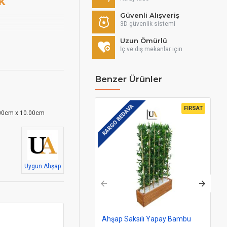
k
Güvenli Alışveriş
3D güvenlik sistemi
Uzun Ömürlü
İç ve dış mekanlar için
enk katacak.
Benzer Ürünler
ile yapay olduğunu
KARGO BEDAVA
KAR
FIRSAT
00cm x 10.00cm
 farklı kalitededir.
iniz.
Uygun Ahşap
. Bir set yapay
rselimizdeki ahşap
Ahşap Saksılı Yapay Bambu
Ba