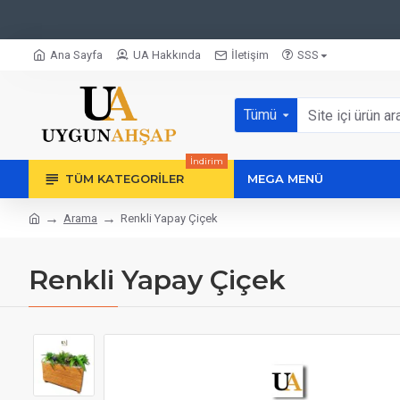
Ana Sayfa
UA Hakkında
İletişim
SSS
Tümü
İndirim
TÜM KATEGORILER
MEGA MENÜ
Arama
Renkli Yapay Çiçek
Renkli Yapay Çiçek