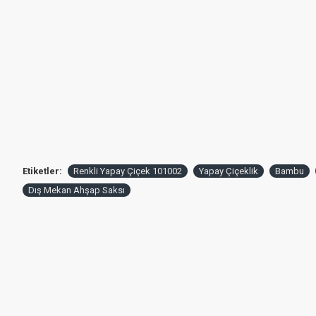
Etiketler:
Renkli Yapay Çiçek 101002
Yapay Çiçeklik
Bambu
Dış Mekan Ahşap Saksı