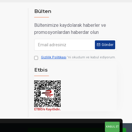
Bülten
Bültenimize kaydolarak haberler ve
promosyonlardan haberdar olun
Gönder
Gizlilik Politikası
'ni okudum ve kabul ediyorum.
Etbis
KABUL ET