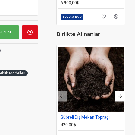
lmıştır.
6.900,00₺
2.
nız yapay çiçek
Sepete Ekle
Se
raya
TIN AL
Birlikte Alınanlar
lirsiniz.
e
çe veya isterseniz
klik Modelleri
maktadır.*
Gübreli Dış Mekan Toprağı
Do
ktadır.**
420,00₺
93