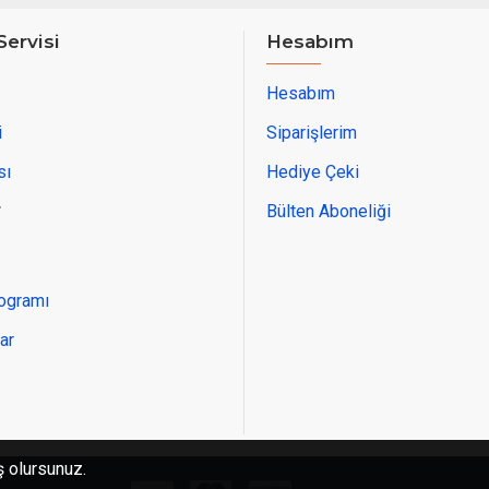
Servisi
Hesabım
Hesabım
i
Siparişlerim
sı
Hediye Çeki
r
Bülten Aboneliği
rogramı
ar
ş olursunuz.