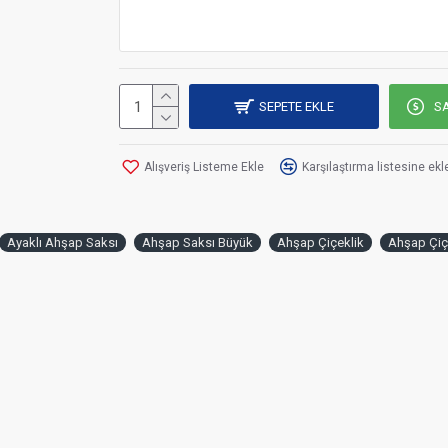
saksı 100cm, bu saksı için 1 set yapay çiçek kullanı
Ahşap Saksı fiyatlara
dahil değildir.
Bu kısımdan yal
sipariş edebilirsiniz.
Ahşap Saksı
siparişlerinizi bu
tıklayarak verebilirsiniz.
SEPETE EKLE
SA
Daha fazla
yapay çiçek
çeşitlerine buradan ulaşabi
Alışveriş Listeme Ekle
Karşılaştırma listesine ekl
İsterseniz özel mekanlarınızda, balkon, teras, bah
ticari mekanlarınızda kullanabilirsiniz.
Ayaklı Ahşap Saksı
Ahşap Saksı Büyük
Ahşap Çiçeklik
Ahşap Çiçe
Ölçü: 100cm
İstediğiniz renk ve ölçülerde üretim yapıl
Türkiye'nin her yerine gönderim sağlanma