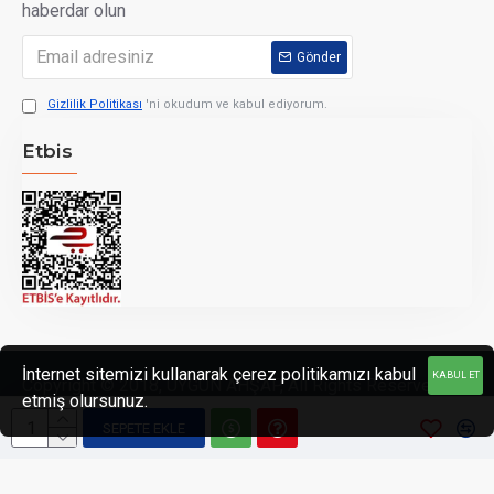
haberdar olun
Gönder
Gizlilik Politikası
'ni okudum ve kabul ediyorum.
Etbis
İnternet sitemizi kullanarak çerez politikamızı kabul
KABUL ET
Copyright © 2018, UYGUN AHŞAP, All Rights Reserved
etmiş olursunuz.
SEPETE EKLE