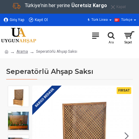
Türkiye'nin her yerine
Ücretsiz Kargo
Kapat
Giriş Yap
Kayıt Ol
₺
Türk Lirası
Türkçe
Arama
Seperatörlü Ahşap Saksı
Seperatörlü Ahşap Saksı
KARGO BEDAVA
FIRSAT