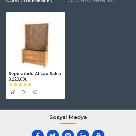
GÖRÜNTÜLENENLER
GÖRÜNTÜLENENLER
İstemsiz de olsa yabancıların bakışlarından rahatsız
olanların ihtiyacını fazlasıyla karşılayacaktır. Özellikle
kuaför ve güzellik salonları seperatöre ilgi
göstermektedir.
Ahşap seperatör paravan bölme ihtiyaca göre
istenilen her ölçüde üretilebilmektedir.
Seperatörlü Ahşap Saksı
8.220,00₺
Bu modelimiz de diğer tüm
ahşap saksı
modellerimiz gibi dış
mekanda kullanılmakta, dış hava şartlarına (Yağmur, kar, sıcak,
soğuk...) dayanım göstermektedir.
Sosyal Medya
Ölçü: 30x100
h:160