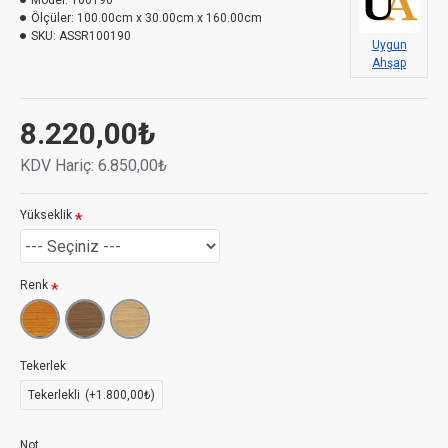
Model:
100190
Ölçüler:
100.00cm x 30.00cm x 160.00cm
SKU:
ASSR100190
Uygun
Ahşap
8.220,00₺
KDV Hariç:
6.850,00₺
Yükseklik
Renk
Ahşap seperatör paravan ile istemediğiniz yerleri görmeyin,
Tekerlek
istemedikleriniz sizi görmesin!
Tekerlekli
(+1.800,00₺)
Seperatörlü Ahşap Saksı
, konumlandığı yerde görüntüyü
Not