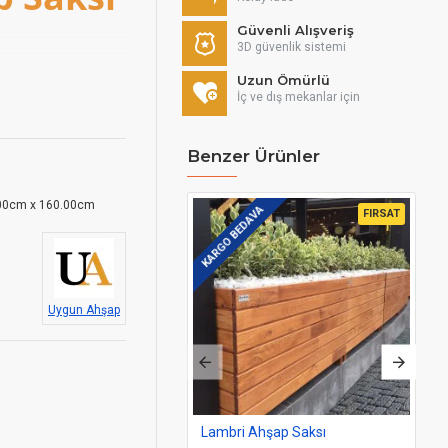
Güvenli Alışveriş
3D güvenlik sistemi
Uzun Ömürlü
İç ve dış mekanlar için
Benzer Ürünler
00cm x 160.00cm
KARGO BEDAVA
KAR
FIRSAT
Uygun Ahşap
Lambri Ahşap Saksı
La