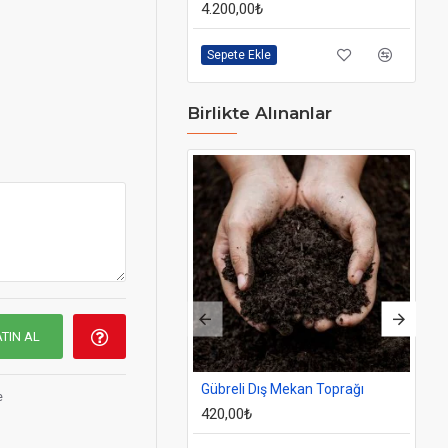
4.200,00₺
7.
Sepete Ekle
Se
Birlikte Alınanlar
görmeyin,
örüntüyü kesmek
n. Ahşap seperatör
canlılığı ile
hçe, balkon,
TIN AL
 kendi alanlarında
Gübreli Dış Mekan Toprağı
Do
e
ktadır. Estetik
420,00₺
93
şuyu rahatsız