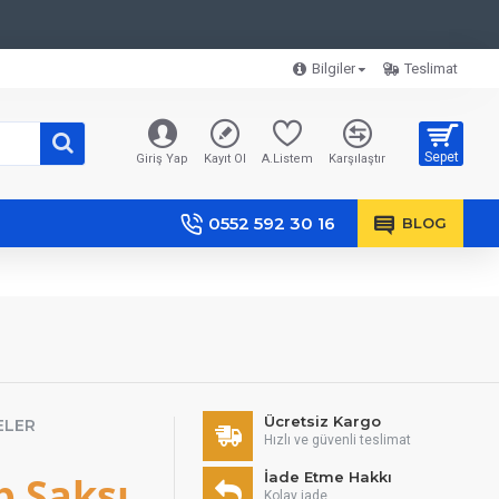
Bilgiler
Teslimat
Sepet
Giriş Yap
Kayıt Ol
A.Listem
Karşılaştır
0552 592 30 16
BLOG
Ücretsiz Kargo
ELER
Hızlı ve güvenli teslimat
p Saksı
İade Etme Hakkı
Kolay iade