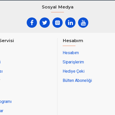
Sosyal Medya
Ölçü: 30x100
h:160
İstediğiniz renk ve ölçülerde üretim yapıl
Servisi
Hesabım
Türkiye'nin her yerine gönderim sağlanma
Hesabım
i
Siparişlerim
sı
Hediye Çeki
r
Bülten Aboneliği
rogramı
ar