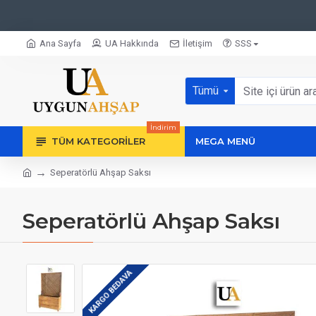
Ana Sayfa
UA Hakkında
İletişim
SSS
Tümü
İndirim
TÜM KATEGORILER
MEGA MENÜ
Seperatörlü Ahşap Saksı
Seperatörlü Ahşap Saksı
KARGO BEDAVA