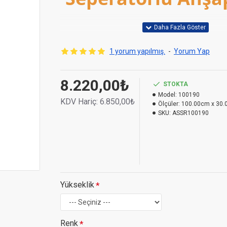
1 yorum yapılmış.
-
Yorum Yap
8.220,00₺
STOKTA
Model:
100190
KDV Hariç:
6.850,00₺
Ölçüler:
100.00cm x 30.
SKU:
ASSR100190
Yükseklik
Renk