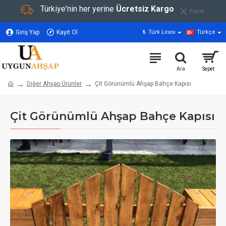
Türkiye'nin her yerine
Ücretsiz Kargo
Kapat
Giriş Yap
Kayıt Ol
₺
Türk Lirası
Türkçe
Diğer Ahşap Ürünler
Çit Görünümlü Ahşap Bahçe Kapısı
Çit Görünümlü Ahşap Bahçe Kapısı