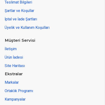
Teslimat Bilgileri
Şartlar ve Koşullar
İptal ve İade Şartları
Üyelik ve Kullanım Koşulları
Müşteri Servisi
İletişim
Ürün İadesi
ÜRÜN DETAYLARI
Site Haritası
Ekstralar
KULLANIM ALANLARI:
Markalar
Ortaklık Programı
Kapı ihtiyacı olan her yerde kullanabilirsiniz.
Daha çok dış mekan için üretilmektedir.
Kampanyalar
Bahçenizde hayvanlarınızın oyun alanlarını sınırlamak