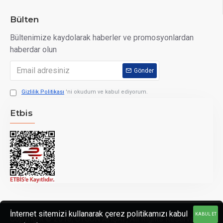
Bülten
Bültenimize kaydolarak haberler ve promosyonlardan
haberdar olun
Gönder
Gizlilik Politikası
'ni okudum ve kabul ediyorum.
Etbis
İnternet sitemizi kullanarak çerez politikamızı kabul
KABUL ET
Copyright © 2018, UYGUN AHŞAP, All Rights Reserved