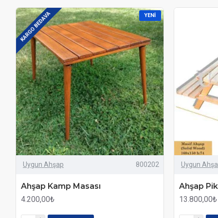
KARGO BEDAVA
YENI
Uygun Ahşap
800202
Uygun Ahş
Ahşap Kamp Masası
Ahşap Pik
4.200,00₺
13.800,00₺