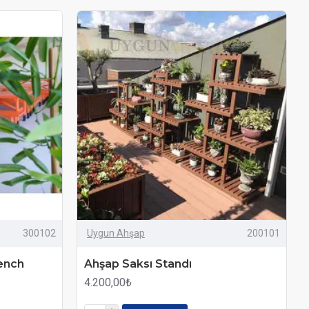
300102
Uygun Ahşap
200101
ench
Ahşap Saksı Standı
4.200,00₺