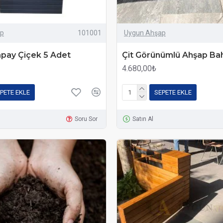
ap
101001
Uygun Ahşap
pay Çiçek 5 Adet
Çit Görünümlü Ahşap Bah
4.680,00₺
PETE EKLE
SEPETE EKLE
Soru Sor
Satın Al