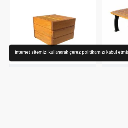
İnternet sitemizi kullanarak çerez politikamızı kabul etmi
Uygun Ahşap
109906
Uygun Ahş
Lambri Başlık
Metal Ay
2.580,00₺
7.800,00₺
SEPETE EKLE
SE
Satın Al
Soru Sor
Satın Al