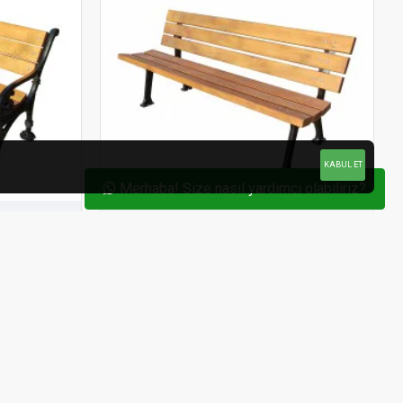
KABUL ET
Merhaba! Size nasıl yardımcı olabiliriz?
400101
Uygun Ahşap
400102
k Ecem
Metal Ayaklı Ahşap Bank Klasik
7.200,00₺
SEPETE EKLE
Soru Sor
Satın Al
Soru Sor