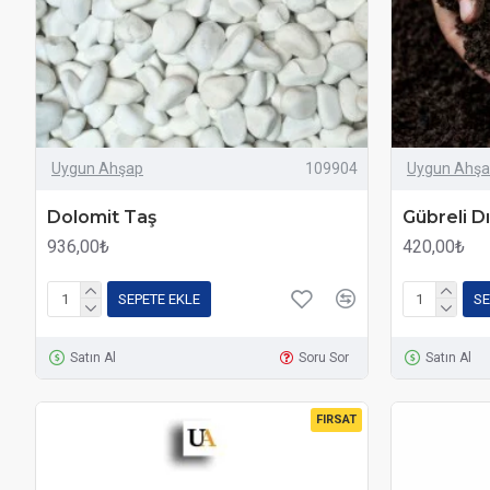
Uygun Ahşap
109904
Uygun Ahş
Dolomit Taş
Gübreli D
936,00₺
420,00₺
SEPETE EKLE
SE
Satın Al
Soru Sor
Satın Al
FIRSAT