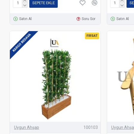
SEPETE EKLE
SE
Satın Al
Soru Sor
Satın Al
KARGO BEDAVA
FIRSAT
Uygun Ahşap
100103
Uygun Ahş