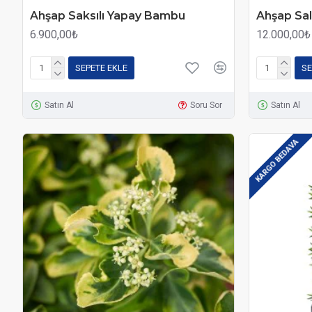
Ahşap Saksılı Yapay Bambu
Ahşap Sal
6.900,00₺
12.000,00₺
SEPETE EKLE
SE
Satın Al
Soru Sor
Satın Al
KARGO BEDAVA