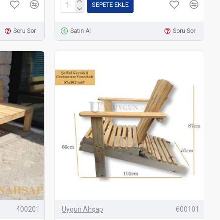
SEPETE EKLE
Soru Sor
Satın Al
Soru Sor
400201
Uygun Ahşap
600101