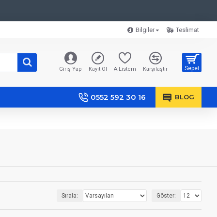
Bilgiler
Teslimat
Sepet
Giriş Yap
Kayıt Ol
A.Listem
Karşılaştır
0552 592 30 16
BLOG
Sırala:
Göster: