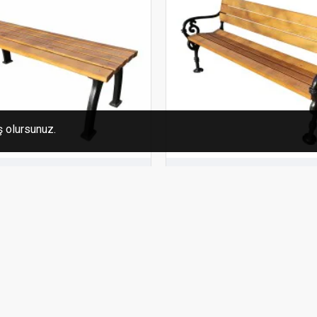
ş olursunuz.
ap
400103
Uygun Ahşap
aklı Ahşap Bank Bench
Metal Ayaklı Ahşap Ban
10.380,00₺
PETE EKLE
SEPETE EKLE
Soru Sor
Satın Al