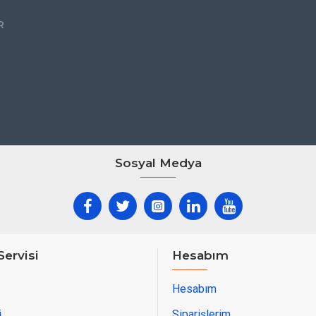
R
Sosyal Medya
Servisi
Hesabım
Hesabım
i
Siparişlerim