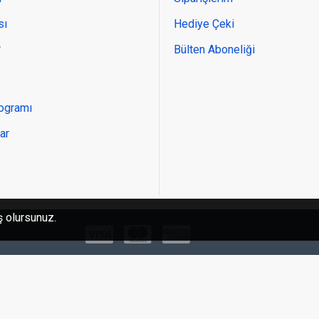
sı
Hediye Çeki
r
Bülten Aboneliği
rogramı
ar
ÜRÜN DETAYLAR
ş olursunuz.
KULLANIM ALANLARI:
Rutinden kurtulmak, mekanınıza bir canlılık, ahenk k
Ticari faaliyetlerinizde satışlarınızın artmasını sağla
dokunuş yapmak istediğinizde