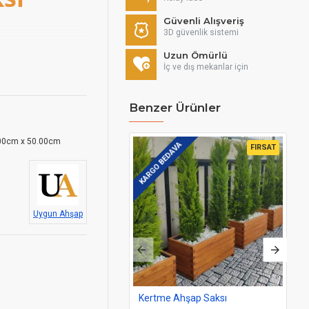
Güvenli Alışveriş
3D güvenlik sistemi
Uzun Ömürlü
in
İç ve dış mekanlar için
hibi mekanlarınızda
Benzer Ürünler
00cm x 50.00cm
KARGO BEDAVA
KAR
FIRSAT
 fark yaratan,
erine çekmekte en
r. Ahşap saksı
 cazip seçenek
Uygun Ahşap
şap Çit Saksı
lar direnç
Kertme Ahşap Saksı
De