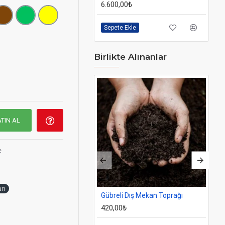
6.600,00₺
6.
Sepete Ekle
Se
Birlikte Alınanlar
*
ktadır.**
TIN AL
e
rı
Gübreli Dış Mekan Toprağı
Do
420,00₺
93