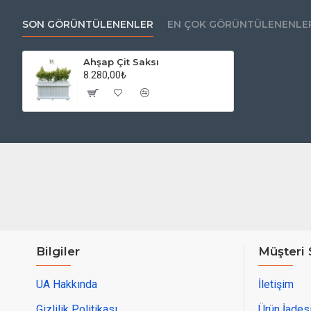
SON GÖRÜNTÜLENENLER
EN ÇOK GÖRÜNTÜLENENLE
Ahşap Çit Saksı
8.280,00₺
Bilgiler
Müşteri 
UA Hakkında
İletişim
Gizlilik Politikası
Ürün İades