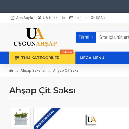
Ana Sayfa
UA Hakkında
İletişim
SSS
Tümü
İndirim
TÜM KATEGORILER
MEGA MENÜ
Ahşap Saksılar
Ahşap Çit Saksı
Ahşap Çit Saksı
KARGO BEDAVA