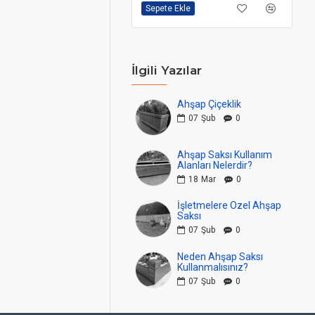
Sepete Ekle
Se
İlgili Yazılar
Ahşap Çiçeklik
07
Şub
0
Ahşap Saksı Kullanım
Alanları Nelerdir?
18
Mar
0
İşletmelere Özel Ahşap
Saksı
07
Şub
0
Neden Ahşap Saksı
Kullanmalısınız?
07
Şub
0