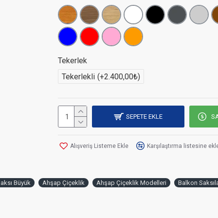
Ölçü: 40x100
h:50
Tekerlek
İstediğiniz ölçülerde üretim yapılmaktadır.
Tekerlekli
(+2.400,00₺)
Türkiye'nin her yerine gönderim sağlanma
SEPETE EKLE
SA
Alışveriş Listeme Ekle
Karşılaştırma listesine ekl
aksı Büyük
Ahşap Çiçeklik
Ahşap Çiçeklik Modelleri
Balkon Saksıla