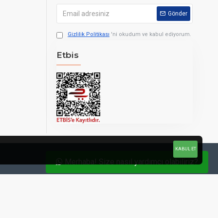
Gönder
Gizlilik Politikası
'ni okudum ve kabul ediyorum.
Etbis
I
KABUL ET
Merhaba! Size nasıl yardımcı olabiliriz?
atmak istediğinizde
yacak estetik bir