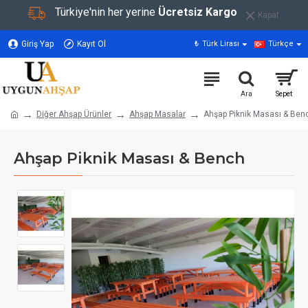
Türkiye'nin her yerine
Ücretsiz Kargo
Kapat
Giriş Yap
Kayıt Ol
₺
Türk Lirası
Türkçe
Diğer Ahşap Ürünler
Ahşap Masalar
Ahşap Piknik Masası & Ben
Ahşap Piknik Masası & Bench