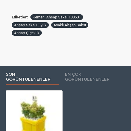
Etiketler:
Kemerli Ahşap Saksı 100501
Ahşap Saksı Büyük
Ayaklı Ahşap Saksı
Ahşap Çiçeklik
SON
EN ÇOK
GÖRÜNTÜLENENLER
GÖRÜNTÜLENENLER