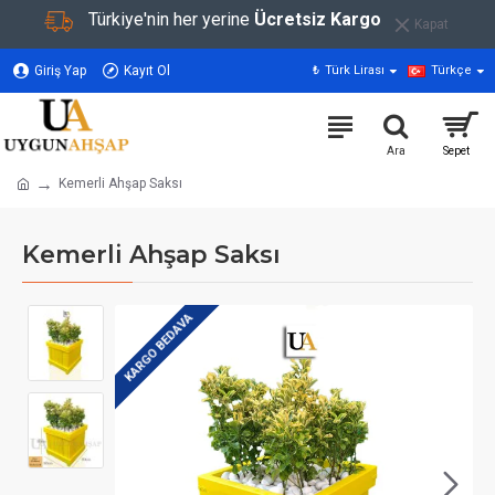
Türkiye'nin her yerine
Ücretsiz Kargo
Kapat
Giriş Yap
Kayıt Ol
₺
Türk Lirası
Türkçe
Kemerli Ahşap Saksı
Kemerli Ahşap Saksı
KARGO BEDAVA