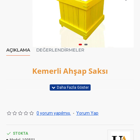
AÇIKLAMA
DEĞERLENDIRMELER
Kemerli Ahşap Saksı
Kemerli Ahşap Saksı modelimiz karakteri olan, güçlü ve dikkat
çekici bir yapıya sahiptir.
0 yorum yapılmış.
-
Yorum Yap
Oldukça şık görünümüyle bulundukları mekana zarafet
katmakta, farklı renk ve ölçü seçenekleriyle mimari
STOKTA
doygunluğu sağlamaktadır.