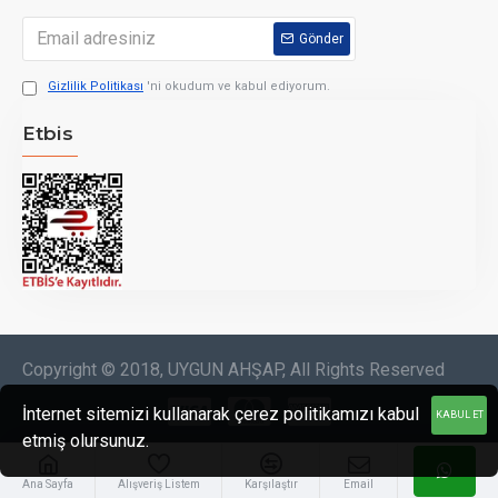
Gönder
Gizlilik Politikası
'ni okudum ve kabul ediyorum.
Etbis
Copyright © 2018, UYGUN AHŞAP, All Rights Reserved
İnternet sitemizi kullanarak çerez politikamızı kabul
KABUL ET
etmiş olursunuz.
Ana Sayfa
Alışveriş Listem
Karşılaştır
Email
Bizi arayın