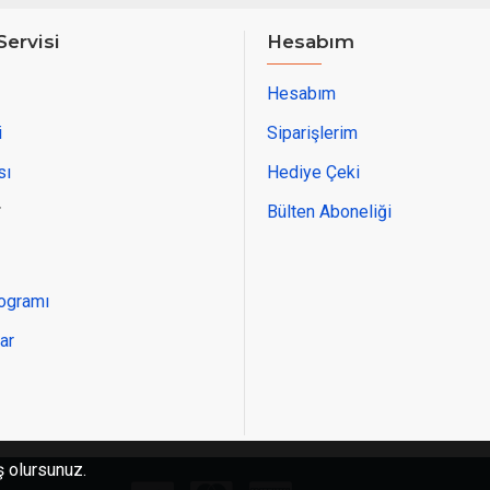
Servisi
Hesabım
Hesabım
i
Siparişlerim
sı
Hediye Çeki
r
Bülten Aboneliği
rogramı
ar
ş olursunuz.