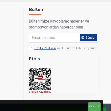
Bülten
Bültenimize kaydolarak haberler ve
promosyonlardan haberdar olun
Gönder
Gizlilik Politikası
'ni okudum ve kabul ediyorum.
Etbis
KABUL ET