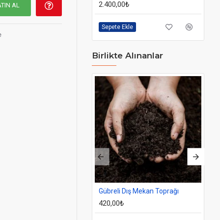
2.400,00₺
93
TIN AL
Sepete Ekle
Se
e
Birlikte Alınanlar
Gübreli Dış Mekan Toprağı
Do
420,00₺
93