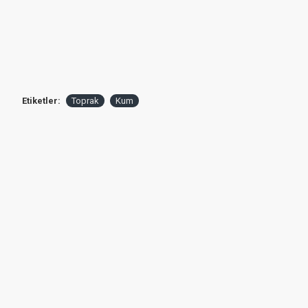
Etiketler:
Toprak
Kum