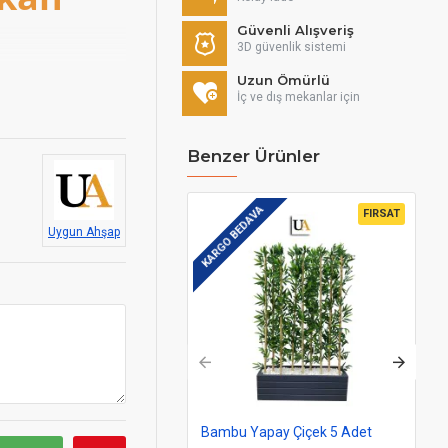
Güvenli Alışveriş
3D güvenlik sistemi
Uzun Ömürlü
İç ve dış mekanlar için
Benzer Ürünler
nmaktadır.
KARGO BEDAVA
lemelisiniz.
FIRSAT
Uygun Ahşap
. Saksının
atın alma kararı
 tavsiye ederiz.
.
Bambu Yapay Çiçek 5 Adet
Do