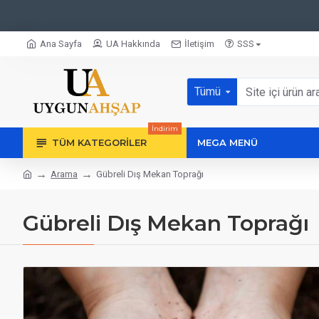
Ana Sayfa
UA Hakkında
İletişim
SSS
Tümü
İndirim
TÜM KATEGORILER
MEGA MENÜ
Arama
Gübreli Dış Mekan Toprağı
Gübreli Dış Mekan Toprağı