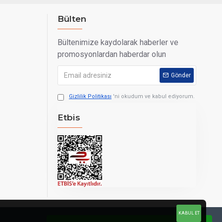
Bülten
Bültenimize kaydolarak haberler ve
promosyonlardan haberdar olun
Gönder
Gizlilik Politikası
'ni okudum ve kabul ediyorum.
Etbis
KABUL ET