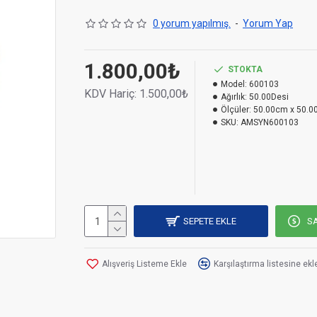
0 yorum yapılmış.
-
Yorum Yap
1.800,00₺
STOKTA
Model:
600103
KDV Hariç:
1.500,00₺
Ağırlık:
50.00Desi
Ölçüler:
50.00cm x 50.0
SKU:
AMSYN600103
SEPETE EKLE
SA
Alışveriş Listeme Ekle
Karşılaştırma listesine ekl