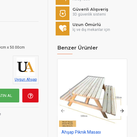
Güvenli Alışveriş
3D güvenlik sistemi
Uzun Ömürlü
İç ve dış mekanlar için
Benzer Ürünler
0cm x 50.00cm
Uygun Ahşap
TIN AL
e
Ahşap Piknik Masası
Ah