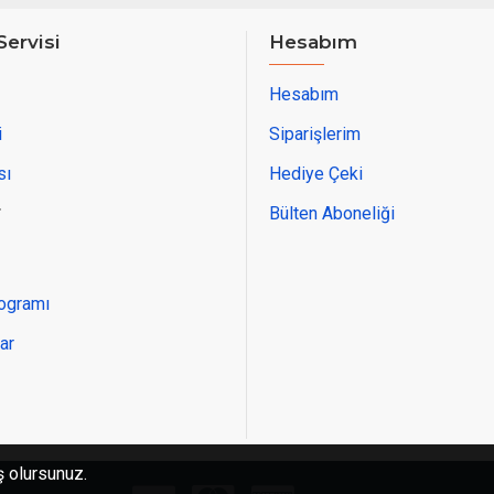
Servisi
Hesabım
Hesabım
i
Siparişlerim
sı
Hediye Çeki
r
Bülten Aboneliği
rogramı
ar
ş olursunuz.