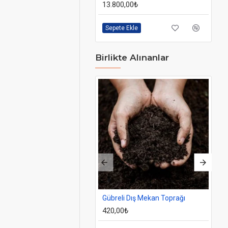
13.800,00₺
12
Sepete Ekle
Se
Birlikte Alınanlar
Gübreli Dış Mekan Toprağı
Do
420,00₺
93