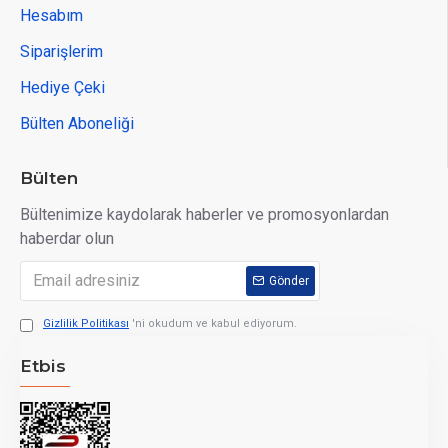
Hesabım
Siparişlerim
Hediye Çeki
Bülten Aboneliği
Bülten
Bültenimize kaydolarak haberler ve promosyonlardan
haberdar olun
ÜRÜN DETAYLARI
Gönder
KULLANIM ALANLARI:
Gizlilik Politikası
'ni okudum ve kabul ediyorum.
Bahçe, balkon, teras
Etbis
Özel ve ticari mekanlar
MALZEME: