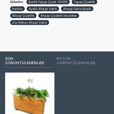
Etiketler:
Renkli Yapay Çiçek 101002
Yapay Çiçeklik
Daha fazla
yapay çiçek
çeşitlerine buradan ulaşabilirsiniz.
Bambu
Ayaklı Ahşap Saksı
Ahşap Saksı Büyük
Ahşap Çiçeklik
Ahşap Çiçeklik Modelleri
İsterseniz özel mekanlarınızda, balkon, teras, bahçe veya
Dış Mekan Ahşap Saksı
isterseniz ticari mekanlarınızda kullanabilirsiniz.
Ölçü: 100cm
SON
EN ÇOK
GÖRÜNTÜLENENLER
GÖRÜNTÜLENENLER
İstediğiniz renk ve ölçülerde üretim yapılmaktadır.*
Türkiye'nin her yerine gönderim sağlanmaktadır.**