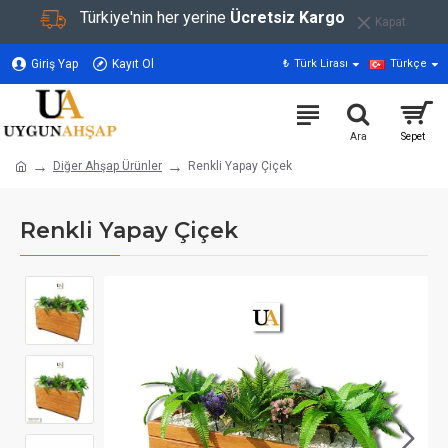
Türkiye'nin her yerine
Ücretsiz Kargo
Kapat
Giriş Yap
Kayıt Ol
₺
Türk Lirası
Türkçe
Diğer Ahşap Ürünler
Renkli Yapay Çiçek
Renkli Yapay Çiçek