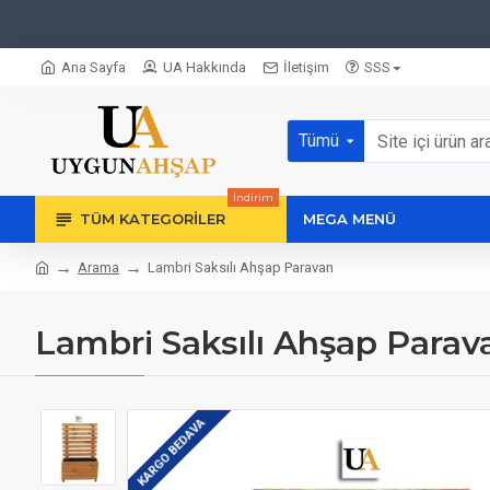
Ana Sayfa
UA Hakkında
İletişim
SSS
Tümü
İndirim
TÜM KATEGORILER
MEGA MENÜ
Arama
Lambri Saksılı Ahşap Paravan
Lambri Saksılı Ahşap Parav
KARGO BEDAVA