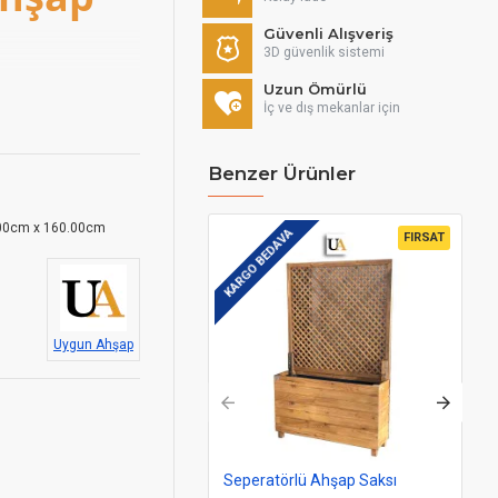
Güvenli Alışveriş
3D güvenlik sistemi
Uzun Ömürlü
İç ve dış mekanlar için
Benzer Ürünler
00cm x 160.00cm
KARGO BEDAVA
KAR
FIRSAT
Uygun Ahşap
Seperatörlü Ahşap Saksı
Ah