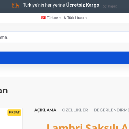
Türkiye'nin her yerine
Ücretsiz Kargo
Kapat
Türkçe
₺
Türk Lirası
an
AÇIKLAMA
ÖZELLIKLER
DEĞERLENDIRM
FIRSAT
Lambri Saksılı 