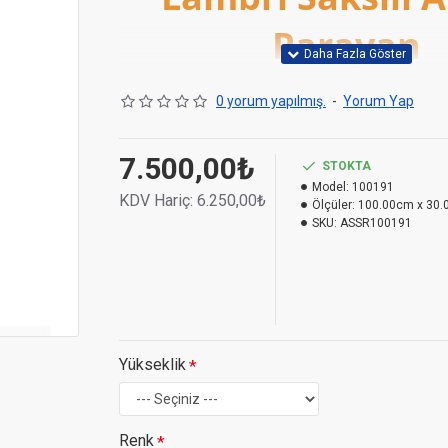
Paravan
0 yorum yapılmış.
-
Yorum Yap
7.500,00₺
STOKTA
Model:
100191
KDV Hariç:
6.250,00₺
Ölçüler:
100.00cm x 30.
SKU:
ASSR100191
Yükseklik
Renk