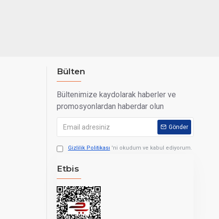
 kar, sıcak,
Bülten
Bültenimize kaydolarak haberler ve
promosyonlardan haberdar olun
maktadır.*
ktadır.**
Gönder
Gizlilik Politikası
'ni okudum ve kabul ediyorum.
Etbis