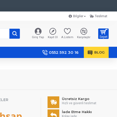
Bilgiler
Teslimat
Sepet
Giriş Yap
Kayıt Ol
A.Listem
Karşılaştır
0552 592 30 16
BLOG
Ücretsiz Kargo
ELER
Hızlı ve güvenli teslimat
Ahşap
İade Etme Hakkı
Kolay iade