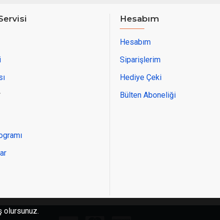
Servisi
Hesabım
Hesabım
i
Siparişlerim
sı
Hediye Çeki
r
Bülten Aboneliği
rogramı
ar
ş olursunuz.