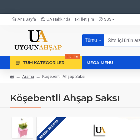
Ana Sayfa
UA Hakkında
İletişim
SSS
Tümü
İndirim
TÜM KATEGORILER
MEGA MENÜ
Arama
Köşebentli Ahşap Saksı
Köşebentli Ahşap Saksı
KARGO BEDAVA