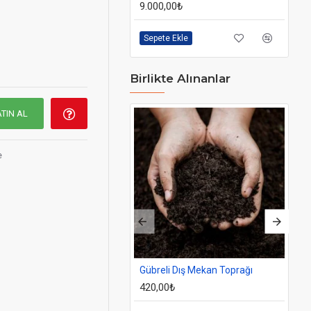
9.000,00₺
9.
Sepete Ekle
Se
*
Birlikte Alınanlar
ktadır.**
TIN AL
e
Gübreli Dış Mekan Toprağı
Do
420,00₺
93