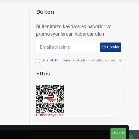
Bülten
Bültenimize kaydolarak haberler ve
promosyonlardan haberdar olun
Gönder
Gizlilik Politikası
'ni okudum ve kabul ediyorum.
Etbis
KABUL ET