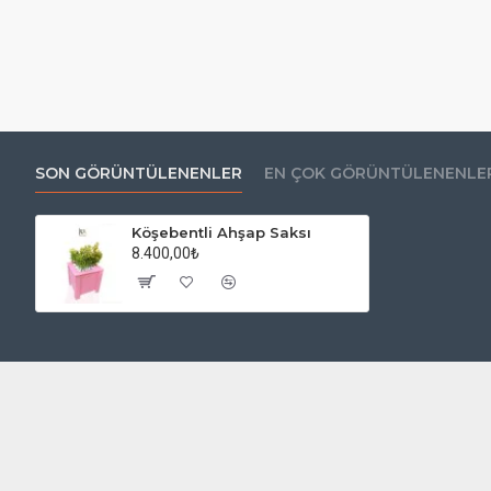
SON GÖRÜNTÜLENENLER
EN ÇOK GÖRÜNTÜLENENLE
Köşebentli Ahşap Saksı
8.400,00₺