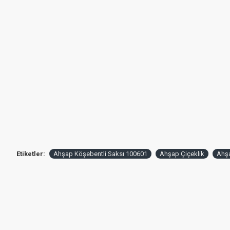
Etiketler:
Ahşap Köşebentli Saksı 100601
Ahşap Çiçeklik
Ahş