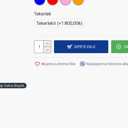
Ölçü: 50x50
h:50
Tekerlek
Tekerlekli
(+1.800,00₺)
İstediğiniz ölçülerde üretim yapılmaktadır.
Türkiye'nin her yerine gönderim sağlanma
SEPETE EKLE
SA
Alışveriş Listeme Ekle
Karşılaştırma listesine ekl
ap Saksı Büyük