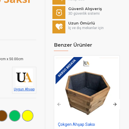
Güvenli Alışveriş
3D güvenlik sistemi
Uzun Ömürlü
sende kapatılarak
İç ve dış mekanlar için
bahçe
ahşap saksı
r.
Benzer Ürünler
iz.
Dış mekan
0cm x 50.00cm
KARGO BEDAVA
KAR
bir üründür. Çam
mle RAL kodunu
Uygun Ahşap
Çokgen Ahşap Saksı
Ko