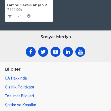
Lambri Saksılı Ahşap Paravan
7.500,00₺
Ölçü: 30x100
h:160
Sosyal Medya
İstediğiniz renk ve ölçülerde üretim yapılmaktadır.*
Türkiye'nin her yerine gönderim sağlanmaktadır.**
Bilgiler
UA Hakkında
Gizlilik Politikası
Teslimat Bilgileri
Şartlar ve Koşullar