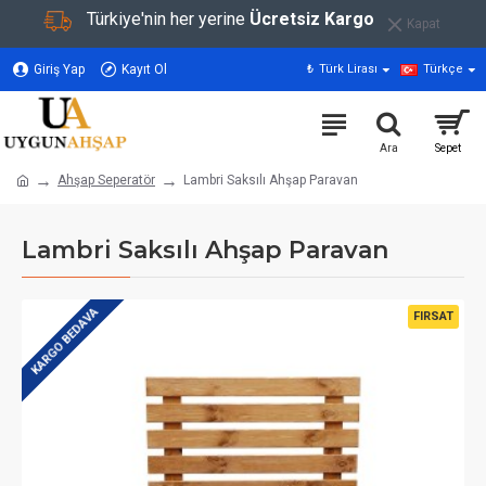
Türkiye'nin her yerine
Ücretsiz Kargo
Kapat
Giriş Yap
Kayıt Ol
₺
Türk Lirası
Türkçe
Ahşap Seperatör
Lambri Saksılı Ahşap Paravan
Lambri Saksılı Ahşap Paravan
KARGO BEDAVA
FIRSAT