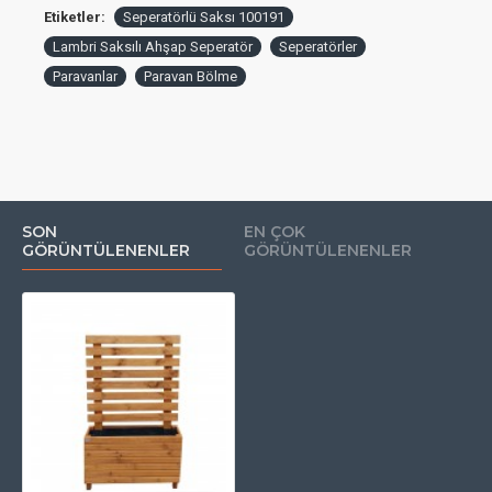
onların da hoşuna gidecek estetik bir dekorasyon
Etiketler:
Seperatörlü Saksı 100191
ürünü ile seperasyon sağlanmaktadır.
Lambri Saksılı Ahşap Seperatör
Seperatörler
Paravanlar
Paravan Bölme
Yola cephe mekanlarda çokça işlevsel bir üründür.
İstemsiz de olsa yabancıların bakışlarından rahatsız
olanların ihtiyacını fazlasıyla karşılayacaktır. Özellikle
kuaför ve güzellik salonları seperatöre ilgi
SON
EN ÇOK
GÖRÜNTÜLENENLER
GÖRÜNTÜLENENLER
göstermektedir.
Ahşap seperatör paravan bölme ihtiyaca göre
istenilen her ölçüde üretilebilmektedir.
Bu modelimiz de diğer tüm
ahşap saksı
modellerimiz gibi dış
mekanda kullanılmakta, dış hava şartlarına (Yağmur, kar, sıcak,
soğuk...) dayanım göstermektedir.