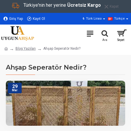
Türkiye'nin her yerine
Ücretsiz Kargo
Kapat
Giriş Yap
Kayıt Ol
₺
Türk Lirası
Türkçe
Blog Yazıları
Ahşap Seperatör Nedir?
Ahşap Seperatör Nedir?
29
Mar