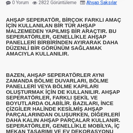
0 Yorum
2822 Görüntüleme
Ahşap Saksılar
AHŞAP SEPERATÖR, BIRÇOK FARKLI AMAÇ
IÇIN KULLANILAN BIR TÜR AHŞAP
MALZEMEDEN YAPILMIŞ BIR ARAÇTIR. BU
SEPERATÖRLER, GENELLIKLE AHŞAP
PANELLERI BIRBIRINDEN AYIRARAK DAHA
DÜZENLI BIR GÖRÜNÜM SAĞLAMAK
AMACIYLA KULLANILIR.
BAZEN, AHŞAP SEPERATÖRLER AYNI
ZAMANDA BÖLME DUVARLARI, BÖLME
PANELLERI VEYA BÖLME KAPILARI
OLUŞTURMAK IÇIN DE KULLANILIR. AHŞAP
SEPERATÖRLER, FARKLI ŞEKIL VE
BOYUTLARDA OLABILIR. BAZILARI, INCE
ÇIZGILER HALINDE KESILMIŞ AHŞAP
PARÇALARINDAN OLUŞURKEN, DIĞERLERI
DAHA KALIN AHŞAP PARÇALAR KULLANIR.
SEPERATÖRLER, GENELLIKLE MOBILYA, IÇ
MEKAN TASARIMI VE EV DEKORASYONU