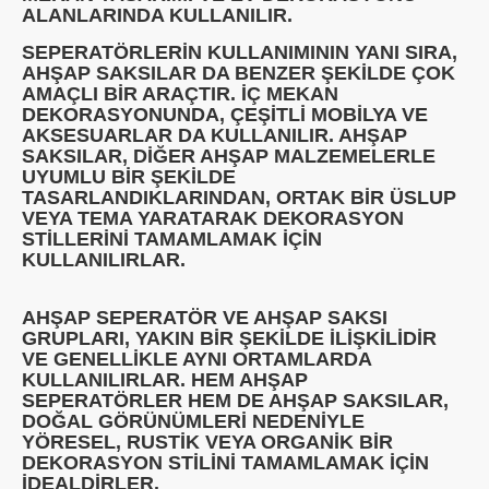
ALANLARINDA KULLANILIR.
SEPERATÖRLERIN KULLANIMININ YANI SIRA,
AHŞAP SAKSILAR DA BENZER ŞEKILDE ÇOK
AMAÇLI BIR ARAÇTIR. İÇ MEKAN
DEKORASYONUNDA, ÇEŞITLI MOBILYA VE
AKSESUARLAR DA KULLANILIR. AHŞAP
SAKSILAR, DIĞER AHŞAP MALZEMELERLE
UYUMLU BIR ŞEKILDE
TASARLANDIKLARINDAN, ORTAK BIR ÜSLUP
VEYA TEMA YARATARAK DEKORASYON
STILLERINI TAMAMLAMAK IÇIN
KULLANILIRLAR.
AHŞAP SEPERATÖR VE AHŞAP SAKSI
GRUPLARI, YAKIN BIR ŞEKILDE ILIŞKILIDIR
VE GENELLIKLE AYNI ORTAMLARDA
KULLANILIRLAR. HEM AHŞAP
SEPERATÖRLER HEM DE AHŞAP SAKSILAR,
DOĞAL GÖRÜNÜMLERI NEDENIYLE
YÖRESEL, RUSTIK VEYA ORGANIK BIR
DEKORASYON STILINI TAMAMLAMAK IÇIN
IDEALDIRLER.